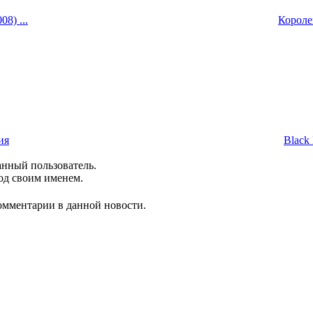
8) ...
Королев
ия
Black 
анный пользователь.
од своим именем.
комментарии в данной новости.