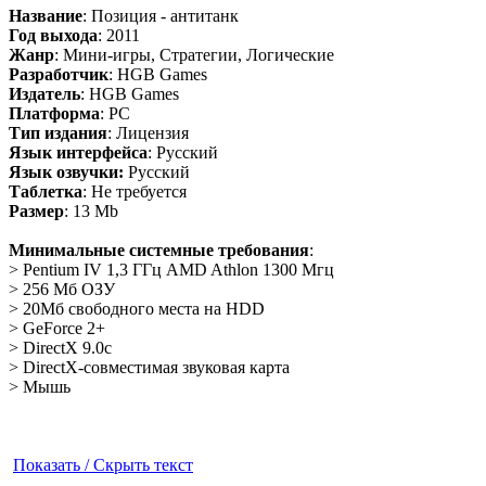
Название
: Позиция - антитанк
Год выхода
: 2011
Жанр
: Мини-игры, Стратегии, Логические
Разработчик
: HGB Games
Издатель
: HGB Games
Платформа
: PC
Тип издания
: Лицензия
Язык интерфейса
: Русский
Язык озвучки:
Русский
Таблетка
: Не требуется
Размер
: 13 Mb
Минимальные системные требования
:
> Pentium IV 1,3 ГГц AMD Athlon 1300 Мгц
> 256 Мб ОЗУ
> 20Мб свободного места на HDD
> GeForce 2+
> DirectX 9.0c
> DirectX-совместимая звуковая карта
> Мышь
Показать / Скрыть текст