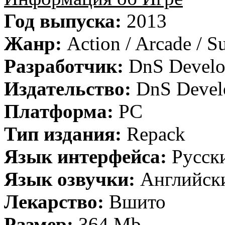
Год выпуска:
2013
Жанр:
Action / Arcade / Su
Разработчик:
DnS Develo
Издательство:
DnS Devel
Платформа:
PC
Тип издания:
Repack
Язык интерфейса:
Русск
Язык озвучки:
Английск
Лекарство:
Вшито
Размер:
364 Mb