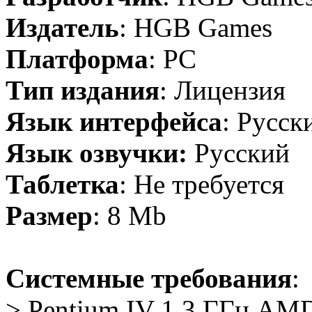
Издатель
: HGB Games
Платформа
: PC
Тип издания
: Лицензия
Язык интерфейса
: Русск
Язык озвучки:
Русский
Таблетка
: Не требуется
Размер
: 8 Mb
Cистемные требования
:
> Pentium IV 1,3 ГГц AM