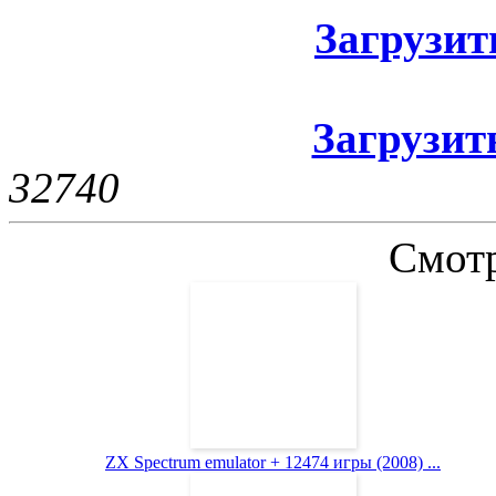
Загрузить
Загрузить
3274
0
Смотр
ZX Spectrum emulator + 12474 игры (2008) ...