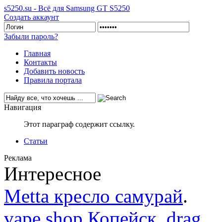
s5250.su - Всё для Samsung GT S5250
Создать аккаунт
Забыли пароль?
Главная
Контакты
Добавить новость
Правила портала
Навигация
Этот параграф содержит ссылку.
Статьи
Реклама
Интересное
Metta кресло самурай
.
vape shop Копейск, drag
.