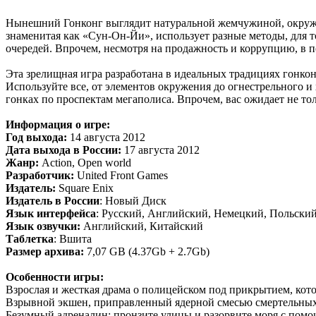
Нынешний Гонконг выглядит натуральной жемчужиной, окруженн
знаменитая как «Сун-Он-Йи», использует разные методы, для т
очередей. Впрочем, несмотря на продажность и коррупцию, в п
Эта зрелищная игра разработана в идеальных традициях гонко
Используйте все, от элементов окружения до огнестрельного 
гонках по проспектам мегаполиса. Впрочем, вас ожидает не то
Информация о игре:
Год выхода:
14 августа 2012
Дата выхода в России:
17 августа 2012
Жанр:
Action, Open world
Разработчик:
United Front Games
Издатель:
Square Enix
Издатель в России
: Новый Диск
Язык интерфейса
: Русский, Английский, Немецкий, Польски
Язык озвучки:
Английский, Китайский
Таблетка
: Вшита
Размер архива:
7,07 GB (4.37Gb + 2.7Gb)
Особенности игры:
Взрослая и жесткая драма о полицейском под прикрытием, кот
Взрывной экшен, приправленный ядерной смесью смертельных 
Безумный адреналин: пронзите улицы и разорвите моря с помо