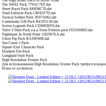
The High Roller Pack AC8D6F78.dat
The SWAT Pack 779AC7EF.dat
Street Racer Pack 849D8C70.dat
Triad Enforcer Pack C8F81F7D.dat
Tactical Soldier Pack 3E97A062.dat
Community Gift Pack B41D5130.dat
Screen Legends Pack CD90EBFD.dat
Valve T-Shirt Pack a.k.a.Team Fortress pack FD1036BD.dat
Nightmare In North Point 13EFB7EA.dat
Ghost Pig Pack BA29F60B.dat
Just Cause 2 Pack
Square Enix Character Pack
Drunken Fist Pack
Gangland Style Pack
High Resolution Texture Pack
Для использования High Resolution Texture Pack требуется виде
Релиз от a1chem1st