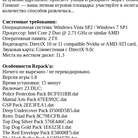
Гонконг — ваша личная игровая площадка: участвуйте в нелегал
количество способов развлечься...
Системные требования:
Операционная система: Windows Vista SP2 / Windows 7 SP1
Процессор: Intel Core 2 Duo @ 2.71 GHz or similar AMD
Оперативная память: 2 Гб
Видеокарта: DirectX 10 or 11 compatible Nvidia or AMD ATI card,
Звуковая карта: Совместимая с DirectX 9.0c
Места на жестком диске: 11.3
Особенности Repack'а:
Ничего не вырезано / не перекодировано.
Версия игры 1.8
Время установки: 15 минут
Включает 23 DLC:
Police Protection Pack BCF931BB.dat
Matrial Arts Pack 67EE992C.dat
GSP Pack 2EE3FEA1.dat
Deep Undercover Pack D500D5B5.dat
Retro Triad Pack 8C79ECFB.dat
Top Dog Silver Pack 576E446C.dat
Top Dog Gold Pack 1E6323E1.dat
The Red Envelope Pack E58008F5.dat