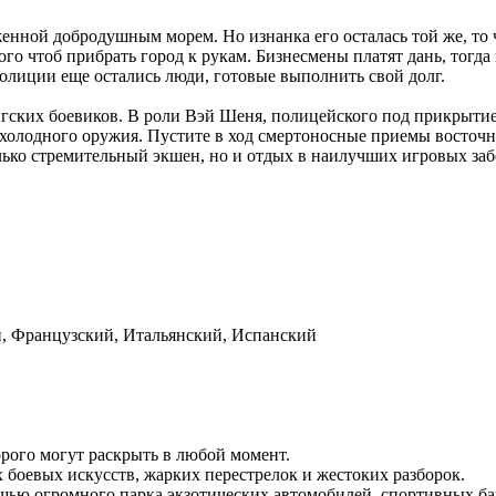
ой добродушным морем. Но изнанка его осталась той же, то чт
ого чтоб прибрать город к рукам. Бизнесмены платят дань, тогд
олиции еще остались люди, готовые выполнить свой долг.
нгских боевиков. В роли Вэй Шеня, полицейского под прикрыти
и холодного оружия. Пустите в ход смертоносные приемы восто
лько стремительный экшен, но и отдых в наилучших игровых заб
й, Французский, Итальянский, Испанский
орого могут раскрыть в любой момент.
боевых искусств, жарких перестрелок и жестоких разборок.
щью огромного парка экзотических автомобилей, спортивных ба