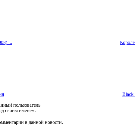
8) ...
Королев
ия
Black 
анный пользователь.
од своим именем.
комментарии в данной новости.