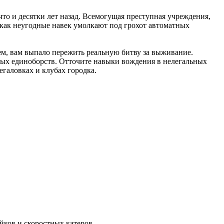
о и десятки лет назад. Всемогущая преступная учреждения,
а как неугодные навек умолкают под грохот автоматных
ем, вам выпало пережить реальную битву за выживание.
чных единоборств. Отточите навыки вождения в нелегальных
егаловках и клубах городка.
йков и скоростных катеров.