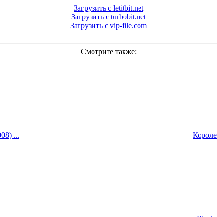
Загрузить с letitbit.net
Загрузить с turbobit.net
Загрузить с vip-file.com
Смотрите также:
8) ...
Королев