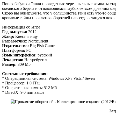
Поиск бабушки Эшли проведет вас через пыльные комнаты стар
океанского берега и отзывающимся глубоким эхом древним хода
Скоро вы обнаружите, что у большинства тайн есть что-то общ
кровавые тайны проклятия оборотней навсегда останутся покр
Информация об Игре
Год выпуска:
2012
Жанр:
Квест, я ищу
Разработчик:
Nordcurrent
Издательство:
Big Fish Games
Платформа:
PC
Язык интерфейса:
русский
Лекарство:
Не требуется
Размер:
309 Mb
Системные требования:
* Операционная система: Windows XP / Vista / Seven
* Процессор: 1.0 ГГц
* Оперативная память: 512 Мб
* DirectX: 9.0 или выше
Заг