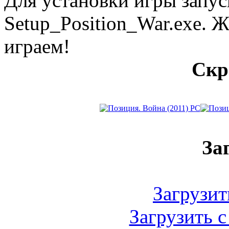
Для установки игры запус
Setup_Position_War.exe. 
играем!
Скр
За
Загрузить
Загрузить с