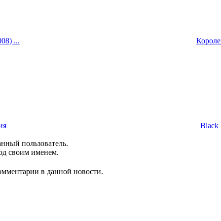
8) ...
Королев
ия
Black 
анный пользователь.
од своим именем.
комментарии в данной новости.