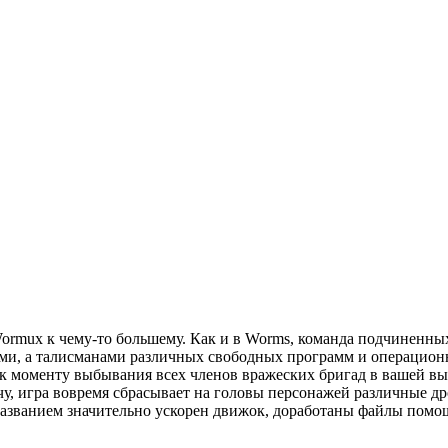
Wormux к чему-то большему. Как и в Worms, команда подчиненны
ками, а талисманами различных свободных программ и операцион
 к моменту выбывания всех членов вражеских бригад в вашей выж
у, игра вовремя сбрасывает на головы персонажей различные др
азванием значительно ускорен движок, доработаны файлы помощ