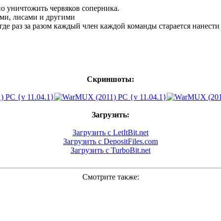
о уничтожить червяков соперника.
ами, лисами и другими
где раз за разом каждый член каждой команды старается нанест
Скриншоты:
Загрузить:
Загрузить с LetItBit.net
Загрузить с DepositFiles.com
Загрузить с TurboBit.net
Смотрите также: