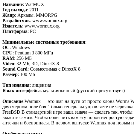
Название
: WarMUX
Год выхода
: 2011
Жанр
: Аркады, MMORPG
Разработчик
: www.wormux.org
Издатель
: www.wormux.org
Платформа
: PC
Минимальные системные требования
:
OC
: Windows
CPU
: Pentium 3 800 МГц
RAM
: 256 МБ
Video
: 32 МБ, 3D, DirectX 8
Sound Card
: Совместимая с DirectX 8
Размер
: 100 Mb
Тип издания
: лицензия
Язык интерфейса
: мультиязычный (русский присутствует)
Описание
:Warmux — это шаг на пути от просто клона Worms 
двухмерном поле боя. Только теперь вы управляете не червяч
FreeBSD.В стандартной игре ваша задача — сделать так, чтобы
выжить самим. Чтобы облегчить вам эту порой непростую задач
аптечки и боеприпасы. В первом выпуске Warmux под новым н
Особенности игры
: