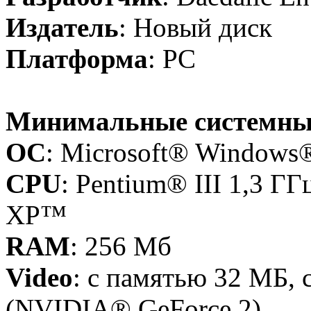
Издатель
: Новый диск
Платформа
: PC
Минимальные системны
OC
: Microsoft® Windows®
CPU
: Pentium® III 1,3 Г
XP™
RAM
: 256 Мб
Video
: с памятью 32 MБ, 
(NVIDIA® GeForce 2)