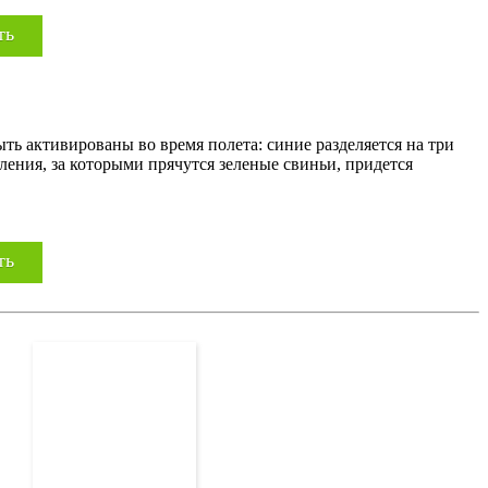
ть
ть активированы во время полета: синие разделяется на три
ения, за которыми прячутся зеленые свиньи, придется
ть