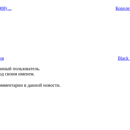
8) ...
Королев
ия
Black 
анный пользователь.
од своим именем.
комментарии в данной новости.