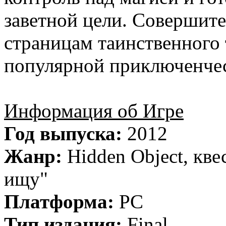
заветной цели. Совершит
страницам таинственного 
популярной приключенче
Информация об Игре
Год выпуска:
2012
Жанр:
Hidden Object, кве
ищу"
Платформа:
PC
Тип издания:
Final