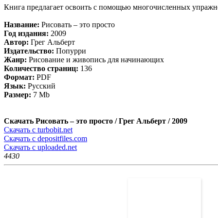
Книга предлагает освоить с помощью многочисленных упражн
Название:
Рисовать – это просто
Год издания:
2009
Автор:
Грег Альберт
Издательство:
Попурри
Жанр:
Рисование и живопись для начинающих
Количество страниц:
136
Формат:
PDF
Язык:
Русский
Размер:
7 Mb
Скачать Рисовать – это просто / Грег Альберт / 2009
Скачать с turbobit.net
Скачать с depositfiles.com
Скачать с uploaded.net
443
0