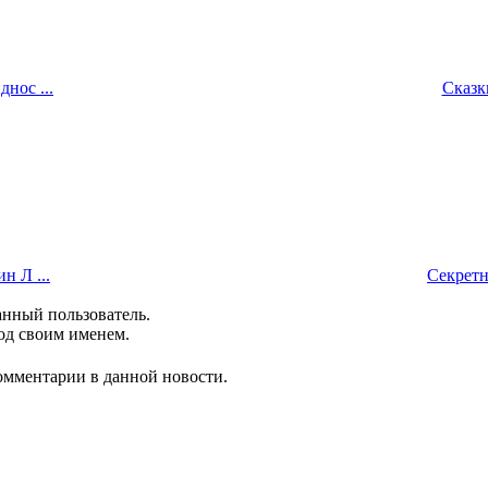
нос ...
Сказки
н Л ...
Секретн
анный пользователь.
од своим именем.
комментарии в данной новости.