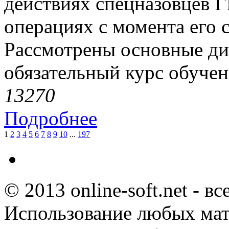
действиях спецназовцев 
операциях с момента его 
Рассмотрены основные ди
обязательный курс обучен
1327
0
Подробнее
1
2
3
4
5
6
7
8
9
10
...
197
© 2013 online-soft.net - в
Использование любых мат