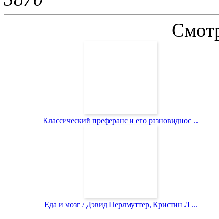
Смотр
Классический преферанс и его разновиднос ...
Еда и мозг / Дэвид Перлмуттер, Кристин Л ...