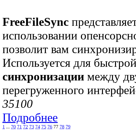
FreeFileSync
представляет
использовании опенсорсн
позволит вам синхронизир
Используется для быстрой
синхронизации
между дв
перегруженного интерфей
3510
0
Подробнее
1
...
70
71
72
73
74
75
76
77
78
79