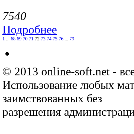
754
0
Подробнее
1
...
68
69
70
71
72
73
74
75
76
...
79
© 2013 online-soft.net - в
Использование любых мат
заимствованных без
разрешения администраци