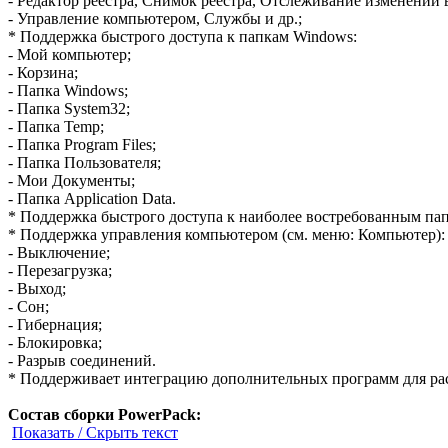
- Редактор реестра, Снимок реестра, Отслеживание изменений в
- Управление компьютером, Службы и др.;
* Поддержка быстрого доступа к папкам Windows:
- Мой компьютер;
- Корзина;
- Папка Windows;
- Папка System32;
- Папка Temp;
- Папка Program Files;
- Папка Пользователя;
- Мои Документы;
- Папка Application Data.
* Поддержка быстрого доступа к наиболее востребованным пап
* Поддержка управления компьютером (см. меню: Компьютер):
- Выключение;
- Перезагрузка;
- Выход;
- Сон;
- Гибернация;
- Блокировка;
- Разрыв соединений.
* Поддерживает интеграцию дополнительных программ для р
Состав сборки PowerPack:
Показать / Скрыть текст