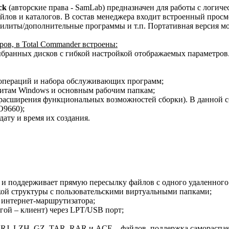
ck
(авторские права - SamLab) предназначен для работы с логич
айлов и каталогов. В состав менеджера входит встроенный про
илиты/дополнительные программы и т.п. Портативная версия мо
ов, в Total Commander встроены:
бранных дисков с гибкой настройкой отображаемых параметров.
х операций и набора обслуживающих программ;
илитам Windows и основным рабочим папкам;
(расширения функциональных возможностей сборки). В данной сб
O9660);
ату и время их создания.
о и поддерживает прямую пересылку файлов с одного удаленного 
кой структуры с пользовательскими виртуальными папками;
 интернет-маршрутизатора;
угой – клиент) через LPT/USB порт;
ARJ, LZH, GZ, TAR, RAR и ACE – файлов, поддержка самораспак