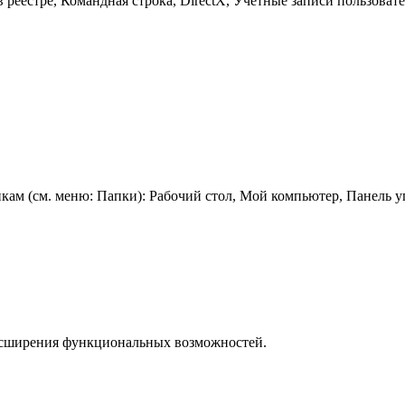
 реестре, Командная строка, DirectX, Учетные записи пользовате
кам (см. меню: Папки): Рабочий стол, Мой компьютер, Панель 
асширения функциональных возможностей.