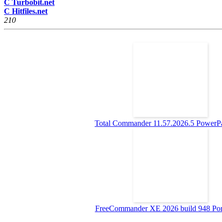
C Turbobit.net
C Hitfiles.net
21
0
Total Commander 11.57.2026.5 PowerPac
FreeCommander XE 2026 build 948 Porta