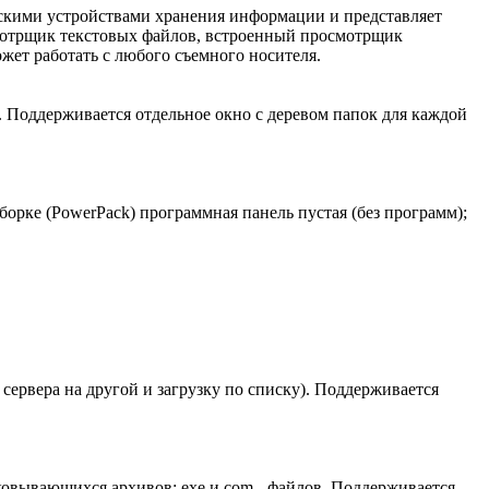
ескими устройствами хранения информации и представляет
смотрщик текстовых файлов, встроенный просмотрщик
жет работать с любого съемного носителя.
 Поддерживается отдельное окно с деревом папок для каждой
орке (PowerPack) программная панель пустая (без программ);
сервера на другой и загрузку по списку). Поддерживается
овывающихся архивов: exe и com - файлов. Поддерживается