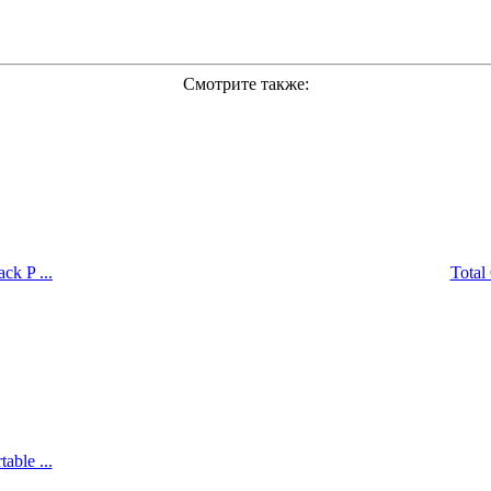
Смотрите также:
k P ...
Total
ble ...