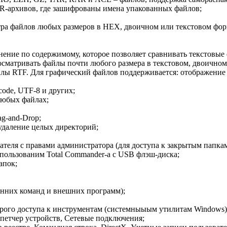
R-архивов, где зашифрованы имена упакованных файлов;
тра файлов любых размеров в HEX, двоичном или текстовом фор
нение по содержимому, которое позволяет сравнивать текстовые
росматривать файлы почти любого размера в текстовом, двоичн
айлы RTF. Для графический файлов поддерживается: отображени
ode, UTF-8 и других;
любых файлах;
g-and-Drop;
удаление целых директорий;
теля с правами администратора (для доступа к закрытым папкам
пользованим Total Commander-а с USB флэш-диска;
апок;
енних команд и внешних программ);
рого доступа к инструментам (системныыым утилитам Windows)
спетчер устройств, Сетевые подключения;