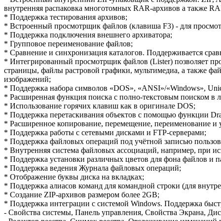
внутренняя распаковка многотомных RAR-архивов а также RA
* Поддержка тестирования архивов;
* Встроенный просмотрщик файлов (клавиша F3) - для просмо
* Поддержка подключения внешнего архиватора;
* Групповое переименование файлов;
* Сравнение и синхронизация каталогов. Поддерживается срав
* Интегрированный просмотрщик файлов (Lister) позволяет п
страницы, файлы растровой графики, мультимедиа, а также ф
изображений;
* Поддержка набора символов «DOS», «ANSI»/«Windows», Unic
* Расширенная функция поиска с полно-текстовым поиском в 
* Использование горячих клавиш как в оригинале DOS;
* Поддержка перетаскивания объектов с помощью функции Dra
* Расширенное копирование, перемещение, переименование и 
* Поддержка работы с сетевыми дисками и FTP-серверами;
* Поддержка файловых операций под учётной записью пользова
* Внутренняя система файловых ассоциаций, например, при ис
* Поддержка установки различных цветов для фона файлов и п
* Поддержка ведения Журнала файловых операций;
* Отображение буквы диска на вкладках;
* Поддержка алиасов команд для командной строки (для внутр
* Создание ZIP-архивов размером более 2GB;
* Поддержка интеграции с системой Windows. Поддержка быст
- Свойства системы, Панель управления, Свойства Экрана, Ди