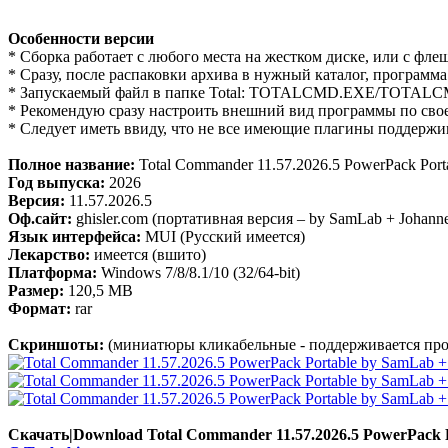
Особенности версии
* Cборка работает с любого места на жестком диске, или с фле
* Сразу, после распаковки архива в нужный каталог, программа
* Запускаемый файл в папке Total: TOTALCMD.EXE/TOTALCMD.
* Рекомендую сразу настроить внешний вид программы по свое
* Следует иметь ввиду, что не все имеющие плагины поддержив
Полное название:
Total Commander 11.57.2026.5 PowerPack Port
Год выпуска:
2026
Версия:
11.57.2026.5
Оф.сайт:
ghisler.com (портативная версия – by SamLab + Johanne
Язык интерфейса:
MUI (Русский имеется)
Лекарство:
имеется (вшито)
Платформа:
Windows 7/8/8.1/10 (32/64-bit)
Размер:
120,5 МB
Формат:
rar
Скриншоты:
(миниатюры кликабельные - поддерживается про
Скачать|Download Total Commander 11.57.2026.5 PowerPack 