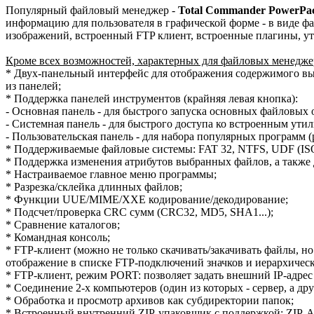
Популярный файловый менеджер -
Total Commander PowerPa
информацию для пользователя в графической форме - в виде ф
изображений, встроенный FTP клиент, встроенные плагины, ут
Кроме всех возможностей, характерных для файловых менеджер
* Двух-панельный интерфейс для отображения содержимого вы
из панелей;
* Поддержка панелей инструментов (крайняя левая кнопка):
- Основная панель - для быстрого запуска основных файловы
- Системная панель - для быстрого доступа ко встроенным ут
- Пользовательская панель - для набора популярных программ 
* Поддерживаемые файловые системы: FAT 32, NTFS, UDF (IS
* Поддержка изменения атрибутов выбранных файлов, а также д
* Настраиваемое главное меню программы;
* Разрезка/склейка длинных файлов;
* Функции UUE/MIME/XXE кодирование/декодирование;
* Подсчет/проверка CRC сумм (CRC32, MD5, SHA1...);
* Сравнение каталогов;
* Командная консоль;
* FTP-клиент (можно не только скачивать/закачивать файлы, н
отображение в списке FTP-подключений значков и иерархичес
* FTP-клиент, режим PORT: позволяет задать внешний IP-адрес
* Соединение 2-х компьютеров (один из которых - сервер, а др
* Обработка и просмотр архивов как субдиректории папок;
* Встроенный внутренний ZIP-упаковщик с поддержкой: ZIP, 