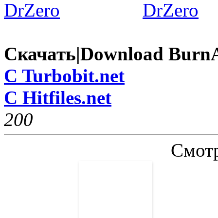
Скачать|Download BurnAw
C Turbobit.net
C Hitfiles.net
20
0
Смотр