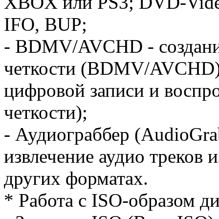
XBOX или PS3; DVD-Vide
IFO, BUP;
- BDMV/AVCHD - cоздани
четкости (BDMV/AVCHD) 
цифровой записи и воспр
четкости);
- Аудиограббер (AudioGra
извлечение аудио треков 
других форматах.
* Работа с ISO-образом ди