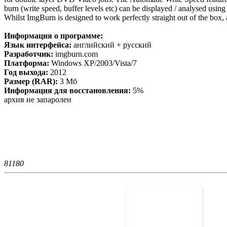
burn (write speed, buffer levels etc) can be displayed / analysed usi
Whilst ImgBurn is designed to work perfectly straight out of the box, 
Информация о программе:
Язык интерфейса:
английский + русский
Разработчик:
imgburn.com
Платформа:
Windows XP/2003/Vista/7
Год выхода:
2012
Размер (RAR):
3 Мб
Информация для восстановления:
5%
архив не запаролен
8118
0