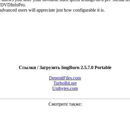
ng DVDInfoPro.
advanced users will appreciate just how configurable it is.
Ссылки / Загрузить ImgBurn 2.5.7.0 Portable
DepositFiles.com
TurboBit.net
Unibytes.com
Смотрите также: