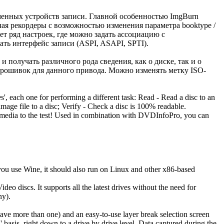
енных устройств записи. Главной особенностью ImgBurn
ая рекордеры с возможностью изменения параметра booktype /
ет ряд настроек, где можно задать ассоциацию с
ь интерфейс записи (ASPI, ASAPI, SPTI).
получать различного рода сведения, как о диске, так и о
прошивок для данного привода. Можно изменять метку ISO-
, each one for performing a different task: Read - Read a disc to an
 image file to a disc; Verify - Check a disc is 100% readable.
 / media to the test! Used in combination with DVDInfoPro, you can
you use Wine, it should also run on Linux and other x86-based
deo discs. It supports all the latest drives without the need for
ny).
ave more than one) and an easy-to-use layer break selection screen
basis, right down to a drive by drive level. Data captured during the