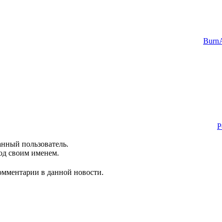
BurnA
P
анный пользователь.
од своим именем.
комментарии в данной новости.