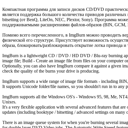
Компактная программа для записи дисков CD/DVD практическ
является поддержка большого количества приводов различных 
bitsetting (от BenQ, LiteOn, NEC, Plextor, Sony). Программа 
поддерживаемыми расширениями файлов-образов (BIN, GCM, LS
Помимо всего перечисленного, в ImgBurn можно проводить вери
физической его структуре. Присутствует возможность осущест
образа, блокировать/разблокировать открытие лотка привода и 
ImgBurn is a lightweight CD / DVD / HD DVD / Blu-ray burning applicat
image file; Build - Create an image file from files on your computer or 
Optionally, you can also have ImgBurn compare it against a given imag
check the quality of the burns your drive is producing.
ImgBurn supports a wide range of image file formats - including
It supports Unicode folder/file names, so you shouldn't run in to any p
ImgBurn supports all the Windows OS's - Windows 95, 98, Me, NT4, 20
Unixes.
It's a very flexible application with several advanced features that are
updates (including booktype / bitsetting / advanced settings on many
There is an image queue system for when you're burning several image
for double layer DVD Video jobs. The Automatic Write Speed feature al