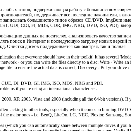
и любых типов, поддерживающая работу с большинством соврем
производителей, поддерживает все последние накопители, включ
может записывать большинство типов образов CD/DVD. ImgBurn име
T, UDI, CDI, FI, MDS, CDR, IMG, NRG, DVD, ISO, PDI), выбрат
фикацию данных на носителях, анализировать качество записи и 
влять поиск в Интернет и последующую загрузку новых версий 
т.д. Очистка дисков поддерживается как быстрая, так и полная.
ion that everyone should have in their toolkit! It has several 'Modes'
network - or you can write the files directly to a disc; Write - Write an
e file to ensure the actual data is correct; Discovery - Put your drive
 BIN, CUE, DI, DVD, GI, IMG, ISO, MDS, NRG and PDI.
roblems if you're using an international character set.
00, XP, 2003, Vista and 2008 (including all the 64-bit versions). If 
 often lacking in other tools, especially when it comes to burning DVD Vi
 of the major ones - i.e. BenQ, LiteOn, LG, NEC, Plextor, Samsung, So
s (which you can automatically share between multiple drives if you h
lows you store your favourite burn speed settings on a per 'Media ID' 