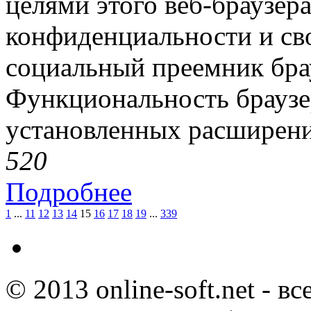
целями этого веб-браузер
конфиденциальности и сво
социальный преемник брау
Функциональность браузер
установленных расширени
52
0
Подробнее
1
...
11
12
13
14
15
16
17
18
19
...
339
© 2013 online-soft.net - в