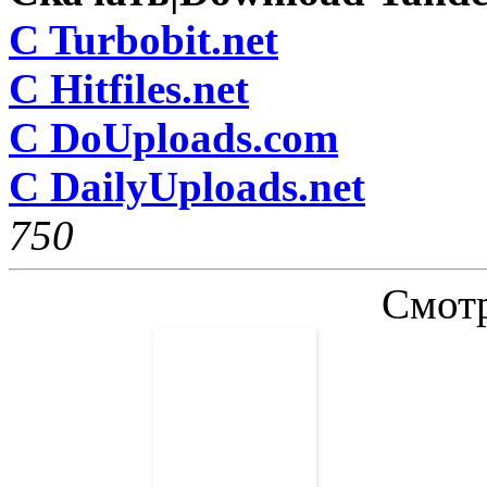
C Turbobit.net
C Hitfiles.net
C DoUploads.com
C DailyUploads.net
75
0
Смотр