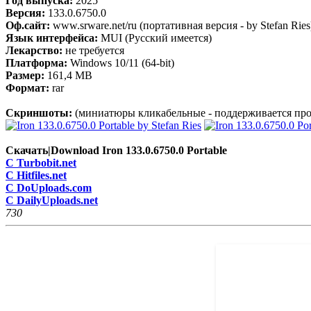
Год выпуска:
2025
Версия:
133.0.6750.0
Оф.сайт:
www.srware.net/ru (портативная версия - by Stefan Ries
Язык интерфейса:
MUI (Русский имеется)
Лекарство:
не требуется
Платформа:
Windows 10/11 (64-bit)
Размер:
161,4 МB
Формат:
rar
Скриншоты:
(миниатюры кликабельные - поддерживается про
Скачать|Download Iron 133.0.6750.0 Portable
C Turbobit.net
C Hitfiles.net
C DoUploads.com
C DailyUploads.net
73
0