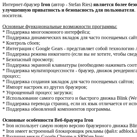
Интернет-браузер
Iron
(автор - Stefan Ries)
является более без
улучшенную приватность и безопасность для пользователя
.
носителя.
Основные функциональные возможности программы:
* Поддержка многооконного интерфейса;
* Поддержка динамических вкладок для часто посещаемых сай
* Контроль сбоев;
* Интеграция с Google Gears - представляет собой технологию
* Поддержка режима инкогнито (если вы не хотите, чтобы свед
* Безопасный просмотр;
* Поддержка экранной клавиатуры (необходимо нажимать соот
* Поддержка мультипроцессности - браузер, движок рендеринг
процесс;
* Поддержка создания закладок для часто посещаемых сайтов;
* Импорт настроек из других браузеров;
* Упрощенный процесс загрузки;
* Использование самого простого и быстрого движка Blink (W
* Поддержка перевода страниц, если их язык отличается от исп
* Поддержка обновлений компонентов программы.
Основные особенности Веб-браузера Iron
* Iron использует самую новую версию браузерного движка Blink
* Iron имеет встроенный блокировщик рекламы (файл: adblock.in
* Различия между Google Chrome и SRWare Iron: