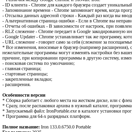
- ID клиента - Chrome для каждого браузера создает уникальный
- Запоминание времени - Chrome запоминает время, когда прог
- Отсылка данных адресной строки - Каждый раз когда вы вводит
- Альтернативная страница ошибки - Если в Chrome вы неправил
- Отчеты об ошибках - В зависимости от настроек, при появлен
- RLZ слежение - Chrome передает в Google закодированную инф
- Google Updater - Chrome устанавливает так же программу, кот
- URL слежение - говорит само за себя (слежение за посещаемым
* Все изменения, вносимые в браузер (например расширения),
нежелательные программы могут изменять настройки без вашего
причине, при копировании программы в другую систему, измен
- поисковая система по умолчанию;
- главная страница;
- стартовые страницы;
- закрепленные вкладки;
- расширения.
Особенности версии
* Cборка работает с любого места на жестком диске, или с фле
* Сразу, после распаковки архива в нужный каталог, программа
* Запускаемый файл: IronPortable.exe в каталоге установки про
* Программа для 64-х разрядных платформ.
Полное название:
Iron 133.0.6750.0 Portable