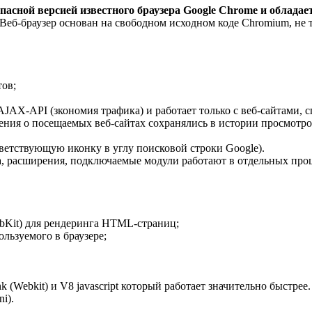
опасной версией известного браузера Google Chrome и обладае
 Веб-браузер основан на свободном исходном коде Chromium, не 
тов;
 AJAX-API (зкономия трафика) и работает только с веб-сайтами,
ения о посещаемых веб-сайтах сохранялись в истории просмотро
ветствующую иконку в углу поисковой строки Google).
а, расширения, подключаемые модули работают в отдельных проц
ebKit) для рендеринга HTML-страниц;
ользуемого в браузере;
 (Webkit) и V8 javascript который работает значительно быстрее.
i).