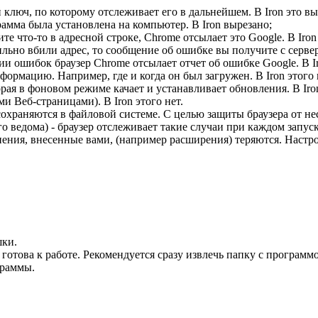
 ключ, по которому отслеживает его в дальнейшем. В Iron это вы
рамма была установлена на компьютер. В Iron вырезано;
е что-то в адресной строке, Chrome отсылает это Google. В Iron
ьно вбили адрес, то сообщение об ошибке вы получите с сервера 
ии ошибок браузер Chrome отсылает отчет об ошибке Google. В Ir
ормацию. Например, где и когда он был загружен. В Iron этого 
орая в фоновом режиме качает и устанавливает обновления. В Iron
и Веб-страницами). В Iron этого нет.
 сохраняются в файловой системе. С целью защиты браузера от 
 ведома) - браузер отслеживает такие случаи при каждом запус
ения, внесенные вами, (например расширения) теряются. Настро
шки.
 готова к работе. Рекомендуется сразу извлечь папку с программ
граммы.