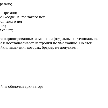
резано;
 вырезано;
Google. В Iron такого нет;
on такого нет;
нет;
 ее нет;
несанкционированных изменений (отдельные потенциально-
ке и восстанавливает настройки по умолчанию. По этой
йки, изменения которых браузер не допускает:
ой из оболочки архиватора.