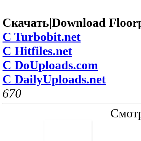
Скачать|Download Floorp 
C Turbobit.net
C Hitfiles.net
C DoUploads.com
C DailyUploads.net
67
0
Смотр