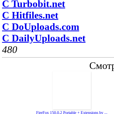
C Turbobit.net
C Hitfiles.net
C DoUploads.com
C DailyUploads.net
48
0
Смотр
FireFox 150.0.2 Portable + Extensions by ...