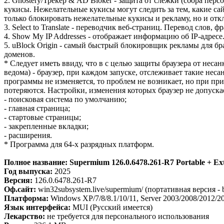
2. Ghostery/Трекер & AD Bloker - защита от слежки (сбора пе
кукисы. Нежелательные кукисы могут следить за тем, какие са
только блокировать нежелательные кукисы и рекламу, но и откл
3. Select to Translate - переводчик веб-страниц. Перевод слов,
4. Show My IP Addresses - отображает информацию об IP-адрес
5. uBlock Origin - самый быстрый блокировщик рекламы для б
доменов.
* Следует иметь ввиду, что в с целью защиты браузера от не
ведома) - браузер, при каждом запуске, отслеживает такие не
программы не изменяется, то проблем не возникает, но при п
потеряются. Настройки, изменения которых браузер не допуска
- поисковая система по умолчанию;
- главная страница;
- стартовые страницы;
- закрепленные вкладки;
- расширения.
* Программа для 64-х разрядных платформ.
Полное название: Supermium 126.0.6478.261-R7 Portable + Ext
Год выпуска:
2025
Версия:
126.0.6478.261-R7
Оф.сайт:
win32subsystem.live/supermium/ (портативная версия - 
Платформа:
Windows XP/7/8/8.1/10/11, Server 2003/2008/2012/20
Язык интерфейса:
MUI (Русский имеется)
Лекарство:
не требуется для персонального использования