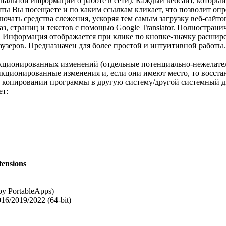
рсональной информации о работе в сети). Каждый вебсайт, котор
йты Вы посещаете и по каким ссылкам кликает, что позволит оп
ючать средства слежения, ускоряя тем самым загрузку веб-сайто
 фраз, страниц и текстов с помощью Google Translator. Полностран
е. Информация отображается при клике по кнопке-значку расшир
раузеров. Предназначен для более простой и интуитивной работ
санкционированных изменений (отдельные потенциально-нежелат
санкционированные изменения и, если они имеют место, то восс
ри копировании программы в другую систему/другой системный д
ет:
ensions
by PortableApps)
16/2019/2022 (64-bit)