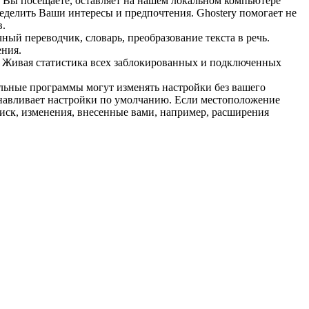
ый Вы посещаете, оставляет на нашем локальном компьютере
ределить Ваши интересы и предпочтения. Ghostery помогает не
в.
ичный переводчик, словарь, преобразование текста в речь.
ения.
ы. Живая статистика всех заблокированных и подключенных
ельные программы могут изменять настройки без вашего
танавливает настройки по умолчанию. Если местоположение
иск, изменения, внесенные вами, например, расширения