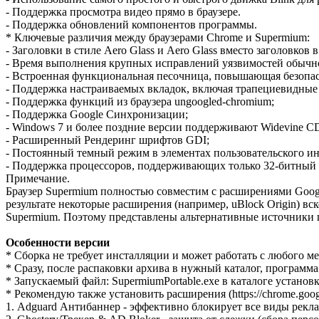
- Поддержка просмотра видео прямо в браузере.
- Поддержка обновлений компонентов программы.
* Ключевые различия между браузерами Chrome и Supermium:
- Заголовки в стиле Aero Glass и Aero Glass вместо заголовков 
- Время выполнения крупных исправлений уязвимостей обычно 
- Встроенная функциональная песочница, повышающая безопас
- Поддержка настраиваемых вкладок, включая трапециевидные 
- Поддержка функций из браузера ungoogled-chromium;
- Поддержка Google Синхронизации;
- Windows 7 и более поздние версии поддерживают Widevine 
- Расширенный Рендеринг шрифтов GDI;
- Постоянный темный режим в элементах пользовательского ин
- Поддержка процессоров, поддерживающих только 32-битный
Примечание.
Браузер Supermium полностью совместим с расширениями Googl
результате некоторые расширения (например, uBlock Origin) в
Supermium. Поэтому представлены альтернативные источники 
Особенности версии
* Cборка не требует инсталляции и может работать с любого ме
* Сразу, после распаковки архива в нужный каталог, программа
* Запускаемый файл: SupermiumPortable.exe в каталоге устано
* Рекомендую также установить расширения (https://chrome.google
1. Adguard Антибаннер - эффективно блокирует все виды реклам