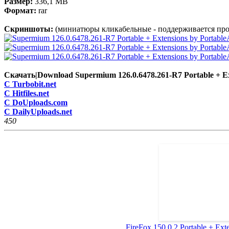
Размер:
336,1 MB
Формат:
rar
Скриншоты:
(миниатюры кликабельные - поддерживается про
Скачать|Download Supermium 126.0.6478.261-R7 Portable + Ex
C Turbobit.net
C Hitfiles.net
C DoUploads.com
C DailyUploads.net
45
0
FireFox 150.0.2 Portable + Exte