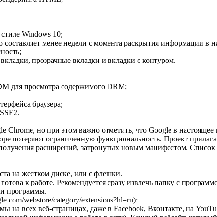
в стиле Windows 10;
составляет менее недели с момента раскрытия информации в на
ность;
вкладки, прозрачные вкладки и вкладки с контуром.
CDM для просмотра содержимого DRM;
терфейса браузера;
 SSE2.
e Chrome, но при этом важно отметить, что Google в настоящее
скоре потеряют ограниченную функциональность. Проект прилагае
получения расширений, затронутых новым манифестом. Список б
ста на жестком диске, или с флешки.
 готова к работе. Рекомендуется сразу извлечь папку с программ
вки программы.
.com/webstore/category/extensions?hl=ru):
ы на всех веб-страницах, даже в Facebook, Вконтакте, на YouTu