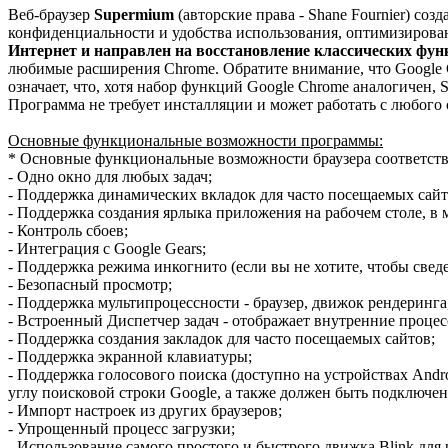
Bеб-браузер
Supermium
(авторские права - Shane Fournier) соз
конфиденциальности и удобства использования, оптимизирован
Интернет и направлен на восстановление классических фун
любимые расширения Chrome. Обратите внимание, что Google 
означает, что, хотя набор функций Google Chrome аналогичен,
Программа не требует инсталляции и может работать с любого 
Основные функциональные возможности программы:
* Основные функциональные возможности браузера соответству
- Одно окно для любых задач;
- Поддержка динамических вкладок для часто посещаемых сайт
- Поддержка создания ярлыка приложения на рабочем столе, в 
- Контроль сбоев;
- Интеграция с Google Gears;
- Поддержка режима инкогнито (если вы не хотите, чтобы све
- Безопасный просмотр;
- Поддержка мультипроцессности - браузер, движок рендеринга
- Встроенный Диспетчер задач - отображает внутренние процес
- Поддержка создания закладок для часто посещаемых сайтов;
- Поддержка экранной клавиатуры;
- Поддержка голосового поиска (доступно на устройствах Andr
углу поисковой строки Google, а также должен быть подключен
- Импорт настроек из других браузеров;
- Упрощенный процесс загрузки;
- Использование самого простого и быстрого движка Blink дл