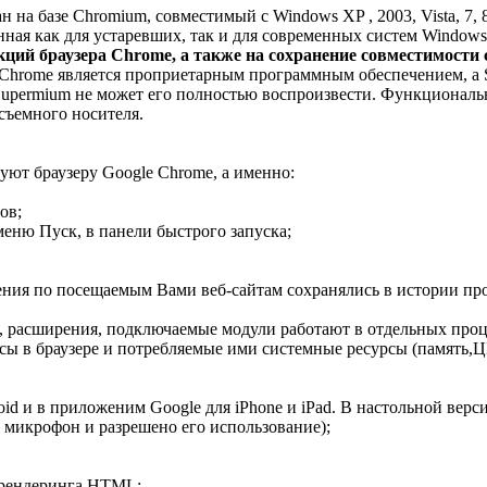
дан на базе Chromium, совместимый с Windows XP , 2003, Vista, 7
ная как для устаревших, так и для современных систем Windows
кций браузера Chrome, а также на сохранение совместимост
Chrome является проприетарным программным обеспечением, а S
 Supermium не может его полностью воспроизвести. Функциональ
съемного носителя.
ют браузеру Google Chrome, а именно:
ов;
меню Пуск, в панели быстрого запуска;
дения по посещаемым Вами веб-сайтам сохранялись в истории пр
, расширения, подключаемые модули работают в отдельных проце
сы в браузере и потребляемые ими системные ресурсы (память,Ц
oid и в приложеним Google для iPhone и iPad. В настольной ве
 микрофон и разрешено его использование);
я рендеринга HTML;