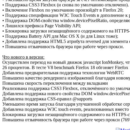
• Поддержка CSS3 Flexbox (и снова по умолчанию отключено). Дл
• Включение Flexbox по умолчанию произойдёт в Firefox 20;
• Поддержка спецификации W3C Touch Events в дополнение к 
• Поддержка DOM-свойства window.devicePixelRatio, определя
• Лишился префикса Page Visibility API;
• Блокировка загрузки незащищённого содержимого на HTTPS-
• Поддержка Battery API для Mac OS X (и для Linux тоже);
• Добавлена поддержка HTML5 атрибута reversed для элемента o
• Повышена отзывчивость браузера при работе через прокси.
Что нового в версии:
Осуществлен переход на новый движок javascript IonMonkey, что
26 процентов. В тесте V8 benchmark Firefox 18 обгоняет Firefox 
Добавлена предварительная поддержка технологии WebRTC
Повышено качество рендеринга изображений благодаря ново
Повышена скорость переключения между вкладками
Реализована поддержка CSS3 Flexbox, отключённого по умолчанию
Добавлена поддержка нового свойства DOM window.devicePixel
Добавлена поддержка CSS-правил @supports
Уменьшено время запуска благодаря улучшенной обработке с
Добавлена поддержка W3C touch events, реализованных вместо
Блокировка загрузки незащищённого содержимого на HTTPS-стр
Повышена отзывчивость браузера при работе через прокси (769