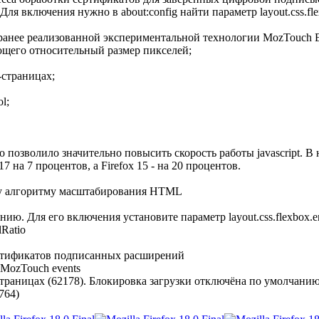
я включения нужно в about:config найти параметр layout.css.flex
ранее реализованной экспериментальной технологии MozTouch E
ющего относительный размер пикселей;
страницах;
l;
 позволило значительно повысить скорость работы javascript. В н
17 на 7 процентов, а Firefox 15 - на 20 процентов.
му алгоритму масштабирования HTML
. Для его включения установите параметр layout.css.flexbox.ena
Ratio
ертификатов подписанных расширений
 MozTouch events
аницах (62178). Блокировка загрузки отключёна по умолчанию, 
764)