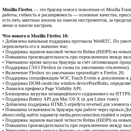
Mozilla Firefox
— это браузер нового поколения от Mozilla Foun
работы, гибкость и расширяемость — основные качества, присущи
есть пять заветных кнопок на панели инструментов, за предел
меню и панели настроек.
Что нового в Mozilla Firefox 18:
• Добавлена начальная поддержка протокола WebRTC. По умолча
переключить его в значение true;
• Поддержка экранов высокой четкости Retina (HiDPI) на новы
• Повышена производительность при переключении между вкл
• Уменьшено время запуска браузера за счёт оптимизации про
• Поддержка CSS3 Flexbox (и снова по умолчанию отключено). Дл
• Включение Flexbox по умолчанию произойдёт в Firefox 20;
• Поддержка спецификации W3C Touch Events в дополнение к 
• Поддержка DOM-свойства window.devicePixelRatio, определя
• Лишился префикса Page Visibility API;
• Блокировка загрузки незащищённого содержимого на HTTPS-
• Поддержка Battery API для Mac OS X (и для Linux тоже);
• Добавлена поддержка HTML5 атрибута reversed для элемента o
• Повышена отзывчивость браузера при работе через прокси.
about:config найти параметр media.peerconnection.enabled и пере
• Поддержка экранов высокой четкости Retina (HiDPI) на новы
• Повышена производительность при переключении между вкл
• Уменьшено время запуска браузера за счёт оптимизации про