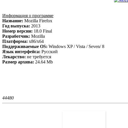
Информация о программе
Название:
Mozilla Firefox
Год выпуска:
2013
Номер версии:
18.0 Final
Разработчик:
Mozilla
Платформа:
x86/x64
Поддерживаемые OS:
Windows XP / Vista / Seven/ 8
Язык интерфейса:
Русский
Лекарство:
не требуется
Размер архива:
24.64 Mb
4448
0