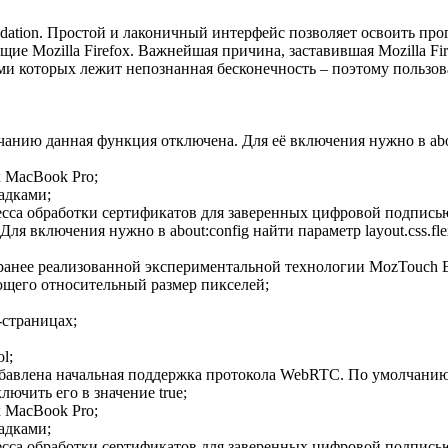
dation. Простой и лаконичный интерфейс позволяет освоить прог
е Mozilla Firefox. Важнейшая причина, заставившая Mozilla Firef
ами которых лежит непознанная бесконечность – поэтому пользов
нию данная функция отключена. Для её включения нужно в about:
х MacBook Pro;
адками;
цесса обработки сертификатов для заверенных цифровой подпис
я включения нужно в about:config найти параметр layout.css.flex
ранее реализованной экспериментальной технологии MozTouch E
ющего относительный размер пикселей;
страницах;
l;
Добавлена начальная поддержка протокола WebRTC. По умолчанию
ключить его в значение true;
х MacBook Pro;
адками;
цесса обработки сертификатов для заверенных цифровой подпис