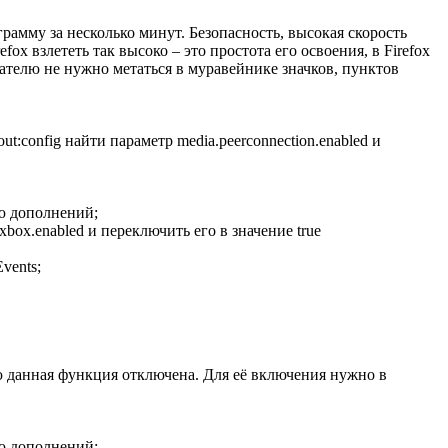
рамму за несколько минут. Безопасность, высокая скорость
ox взлететь так высоко – это простота его освоения, в Firefox
ателю не нужно метаться в муравейнике значков, пунктов
config найти параметр media.peerconnection.enabled и
ью дополнений;
box.enabled и переключить его в значение true
vents;
 данная функция отключена. Для её включения нужно в
ью дополнений;