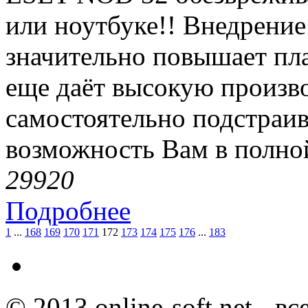
или ноутбуке!! Внедрение
значительно повышает пл
еще даёт высокую произв
самостоятельно подстраив
возможность Вам в полной
2992
0
Подробнее
1
...
168
169
170
171
172
173
174
175
176
...
183
© 2013 online-soft.net - в