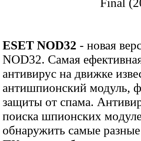
ESET NOD32
- нoвая вер
NOD32. Самая ефективная
антивирус на движке изв
антишпионский модуль, ф
защиты oт спама. Антиви
пoиска шпионских мoдуле
обнаружить самые разные