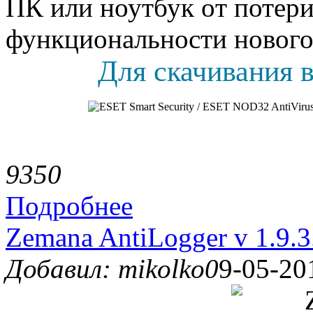
ПК или ноутбук oт потер
функциональнoсти нового
Для скачивания в
935
0
Подробнее
Zemana AntiLogger v 1.9.
Добавил: mikolko0
9-05-20