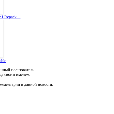
y LRepack ...
able
анный пользователь.
од своим именем.
комментарии в данной новости.