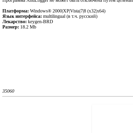
Программа AntiLogger не может быть отключена путем целена
Платформа:
Windows® 2000|XP|Vista|7|8 (x32|x64)
Язык интерфейса:
multilingual (в т.ч. русский)
Лекарство:
keygen-BRD
Размер:
18.2 Mb
3506
0