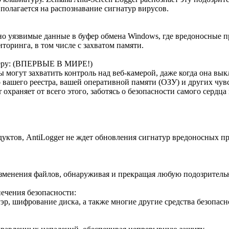
полагается на распознавание сигнатур вирусов.
но уязвимые данные в буфер обмена Windows, где вредоносные п
торинга, в том числе с захватом памяти.
амеру: (ВПЕРВЫЕ В МИРЕ!)
могут захватить контроль над веб-камерой, даже когда она вык
вашего реестра, вашей оперативной памяти (ОЗУ) и других чув
охраняет от всего этого, заботясь о безопасности самого сердц
ктов, AntiLogger не ждет обновления сигнатур вредоносных про
изменения файлов, обнаруживая и прекращая любую подозритель
ечения безопасности:
, шифрование диска, а также многие другие средства безопаснос