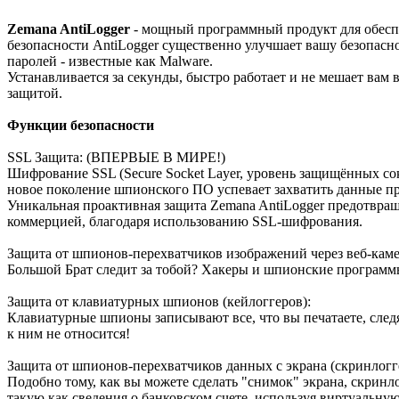
Zemana AntiLogger
- мощный программный продукт для обеспе
безопасности AntiLogger существенно улучшает вашу безопаснос
паролей - известные как Malware.
Устанавливается за секунды, быстро работает и не мешает вам
защитой.
Функции безопасности
SSL Защита: (ВПЕРВЫЕ В МИРЕ!)
Шифрование SSL (Secure Socket Layer, уровень защищённых со
новое поколение шпионского ПО успевает захватить данные п
Уникальная проактивная защита Zemana AntiLogger предотвращ
коммерцией, благодаря использованию SSL-шифрования.
Защита от шпионов-перехватчиков изображений через веб-к
Большой Брат следит за тобой? Хакеры и шпионские программы 
Защита от клавиатурных шпионов (кейлоггеров):
Клавиатурные шпионы записывают все, что вы печатаете, след
к ним не относится!
Защита от шпионов-перехватчиков данных с экрана (скринлогг
Подобно тому, как вы можете сделать "снимок" экрана, скрин
такую как сведения о банковском счете, используя виртуальную