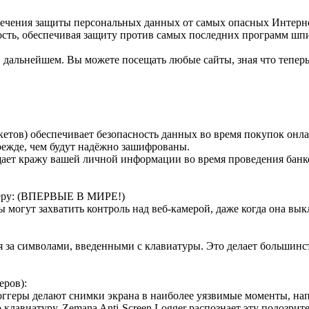
чения защиты персональных данных от самых опасных Интернет
ть, обеспечивая защиту против самых последних программ шпионо
 в дальнейшем. Вы можете посещать любые сайты, зная что тепе
кетов) обеспечивает безопасность данных во время покупок онл
режде, чем будут надёжно зашифрованы.
ает кражу вашей личной информации во время проведения банко
амеру: (ВПЕРВЫЕ В МИРЕ!)
могут захватить контроль над веб-камерой, даже когда она вык
я за символами, введенными с клавиатуры. Это делает большинс
еров):
логгеры делают снимки экрана в наиболее уязвимые моменты, н
 клавиатуру. Zemana Anti-Screen Logger распознает эту подозри