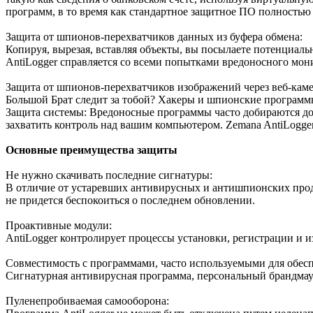
программ, в то время как стандартное защитное ПО полностью 
Защита от шпионов-перехватчиков данных из буфера обмена:
Копируя, вырезая, вставляя объекты, вы посылаете потенциаль
AntiLogger справляется со всеми попытками вредоносного мони
Защита от шпионов-перехватчиков изображений через веб-к
Большой Брат следит за тобой? Хакеры и шпионские программы 
Защита системы: Вредоносные программы часто добираются до 
захватить контроль над вашим компьютером. Zemana AntiLogger 
Основные преимущества защиты
Не нужно скачивать последние сигнатуры:
В отличие от устаревших антивирусных и антишпионских проду
не придется беспокоиться о последнем обновлении.
Проактивные модули:
AntiLogger контролирует процессы установки, регистрации и 
Совместимость с программами, часто используемыми для обесп
Сигнатурная антивирусная программа, персональный брандмауэр
Пуленепробиваемая самооборона: