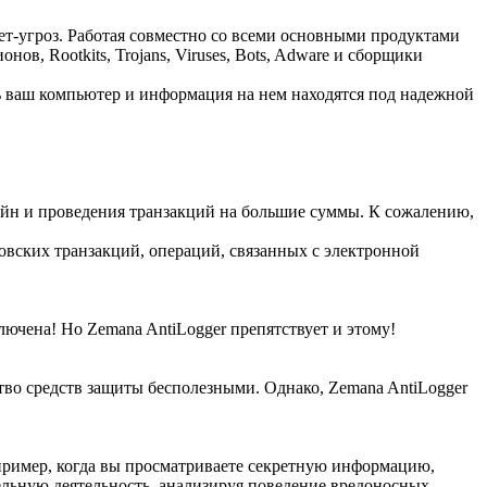
-угроз. Работая совместно со всеми основными продуктами
в, Rootkits, Trojans, Viruses, Bots, Adware и сборщики
рь ваш компьютер и информация на нем находятся под надежной
айн и проведения транзакций на большие суммы. К сожалению,
вских транзакций, операций, связанных с электронной
лючена! Но Zemana AntiLogger препятствует и этому!
тво средств защиты бесполезными. Однако, Zemana AntiLogger
апример, когда вы просматриваете секретную информацию,
тельную деятельность, анализируя поведение вредоносных