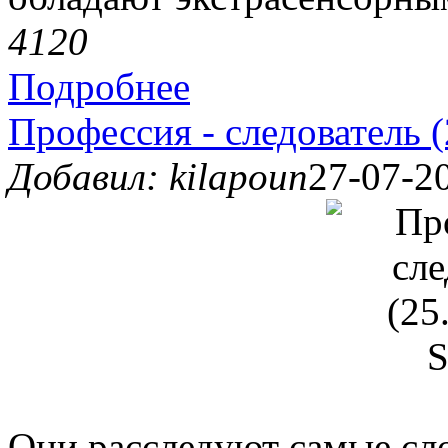
412
0
Подробнее
Профессия - следователь 
Добавил: kilapoun
27-07-20
Они расследуют самые сл