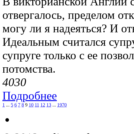
В викторианской Англии 
отвергалось, пределом от
могу ли я надеяться? И от
Идеальным считался супр
супруге только с ее позво
потомства.
403
0
Подробнее
1
...
5
6
7
8
9
10
11
12
13
...
1970