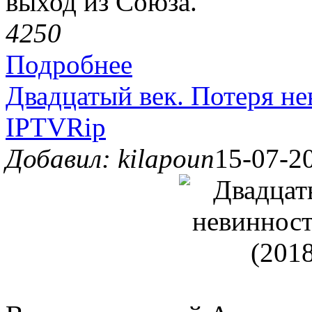
выход из Союза.
425
0
Подробнее
Двадцатый век. Потеря нев
IPTVRip
Добавил: kilapoun
15-07-20