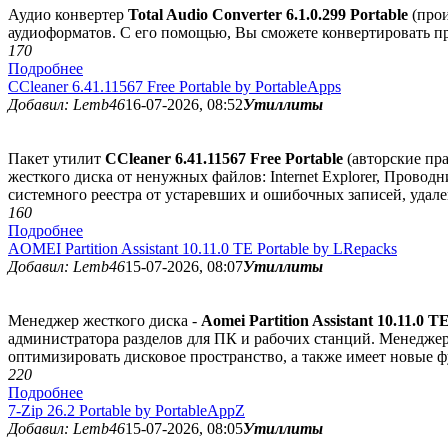
Аудио конвертер
Total Audio Converter 6.1.0.299 Portable
(прои
аудиоформатов. С его помощью, Вы сможете конвертировать 
17
0
Подробнее
CCleaner 6.41.11567 Free Portable by PortableApps
Добавил: Lemb46
16-07-2026, 08:52
Утиллиты
Пакет утилит
CCleaner 6.41.11567 Free Portable
(авторские пра
жесткого диска от ненужных файлов: Internet Explorer, Прово
системного реестра от устаревших и ошибочных записей, удал
16
0
Подробнее
AOMEI Partition Assistant 10.11.0 TE Portable by LRepacks
Добавил: Lemb46
15-07-2026, 08:07
Утиллиты
Менеджер жесткого диска -
Aomei Partition Assistant 10.11.0 T
администратора разделов для ПК и рабочих станций. Менеджер 
оптимизировать дисковое пространство, а также имеет новые ф
22
0
Подробнее
7-Zip 26.2 Portable by PortableAppZ
Добавил: Lemb46
15-07-2026, 08:05
Утиллиты