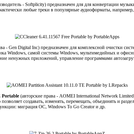
зводитель - Softplicity) предназначен для для конвертации муз
практически любые треки в популярные аудиоформаты, наприм
ва - Gen Digital Inc) предназначен для комплексной очистки си
дника Windows, самой системы Windows, мультимедийных и офисн
ение ненужных приложений, управление программами автозагруз
E Portable
(авторские права - AOMEI International Network Limite
позволяет создавать, изменять, перемещать, объединять и разде
ункции: миграция ОС, Windows To Go Creator и др.