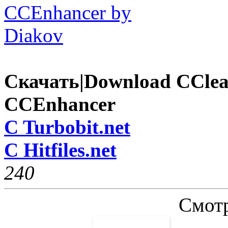
Скачать|Download CClean
CCEnhancer
C Turbobit.net
C Hitfiles.net
24
0
Смотр