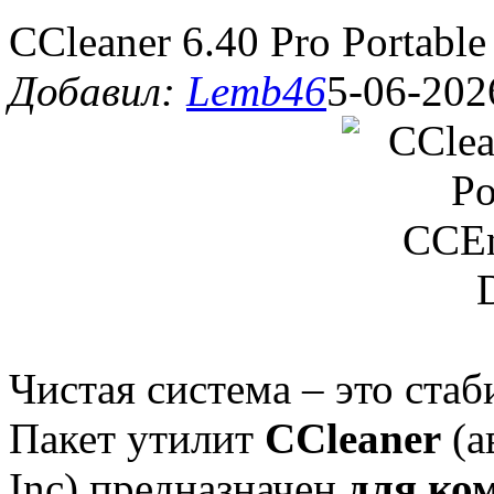
CCleaner 6.40 Pro Portabl
Добавил:
Lemb46
5-06-202
Чистая система – это ста
Пакет утилит
CCleaner
(а
Inc) предназначен
для ко