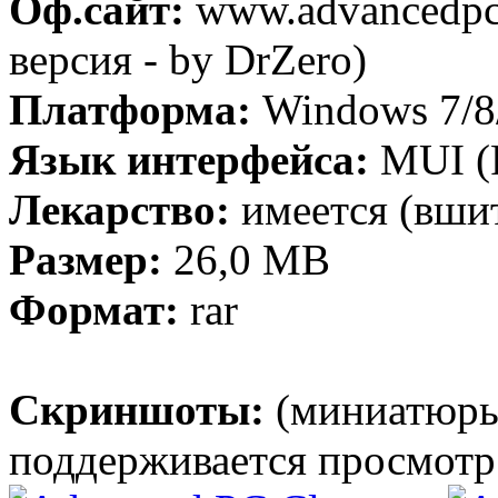
Оф.сайт:
www.advancedpcc
версия - by DrZero)
Платформа:
Windows 7/8/
Язык интерфейса:
MUI (Р
Лекарство:
имеется (вши
Размер:
26,0 MB
Формат:
rar
Скриншоты:
(миниатюры
поддерживается просмотр