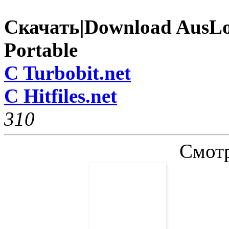
Скачать|Download AusLog
Portable
C Turbobit.net
C Hitfiles.net
31
0
Смотр