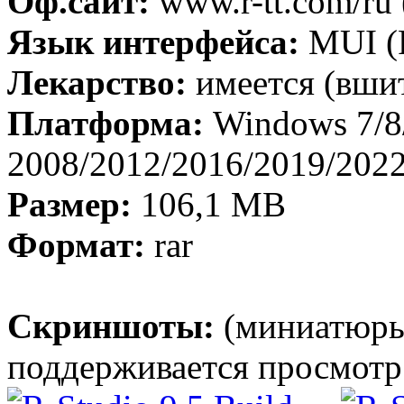
Оф.сайт:
www.r-tt.com/ru 
Язык интерфейса:
MUI (Р
Лекарство:
имеется (вши
Платформа:
Windows 7/8/
2008/2012/2016/2019/2022 
Размер:
106,1 МB
Формат:
rar
Скриншоты:
(миниатюры
поддерживается просмотр