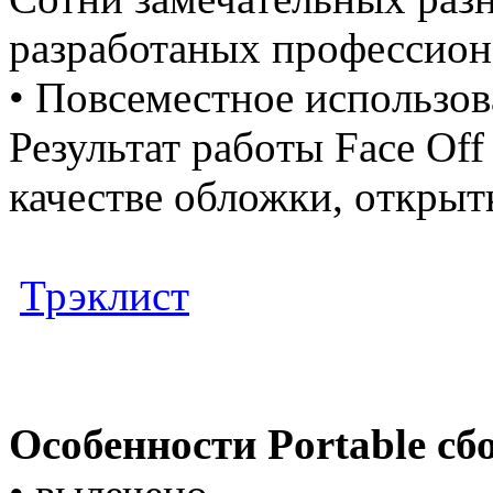
разработаных профессио
• Повсеместное испoльзoв
Результат рaбoты Face Of
качестве обложки, oткрытк
Трэклист
Особенности Portable сб