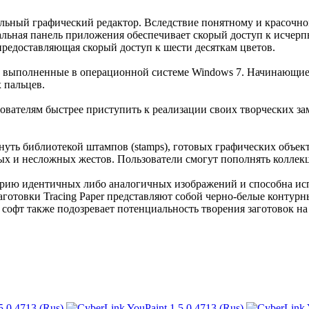
альный графический редактор. Вследствие понятному и красочно
альная панель приложения обеспечивает скорый доступ к исчерп
 предоставляющая скорый доступ к шести десяткам цветов.
 выполненные в операционной системе Windows 7. Начинающие
 пальцев.
ьзователям быстрее приступить к реализации своих творческих з
ть библиотекой штампов (stamps), готовых графических объекто
ных и несложных жестов. Пользователи смогут пополнять колле
ерию идентичных либо аналогичных изображений и способна исп
готовки Tracing Paper представляют собой черно-белые контурн
 софт также подозревает потенциальность творения заготовок н