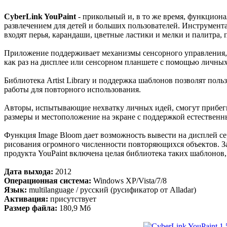
CyberLink YouPaint
- прикольный и, в то же время, функцион
развлечением для детей и больших пользователей. Инструмент
входят перья, карандаши, цветные ластики и мелки и палитра,
Приложение поддерживает механизмы сенсорного управления,
как раз на дисплее или сенсорном планшете с помощью личных
Библиотека Artist Library и поддержка шаблонов позволят пол
работы для повторного использования.
Авторы, испытывающие нехватку личных идей, смогут прибегну
размеры и местоположение на экране с поддержкой естествен
Функция Image Bloom дает возможность вывести на дисплей с
рисования огромного численности повторяющихся объектов. За
продукта YouPaint включена целая библиотека таких шаблонов,
Дата выхода:
2012
Операционная система:
Windows XP/Vista/7/8
Язык:
multilanguage / русский (русификатор от Alladar)
Активация:
присутствует
Размер файла:
180,9 Мб