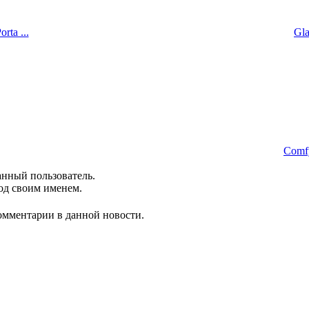
rta ...
Gla
Comfy
анный пользователь.
од своим именем.
комментарии в данной новости.