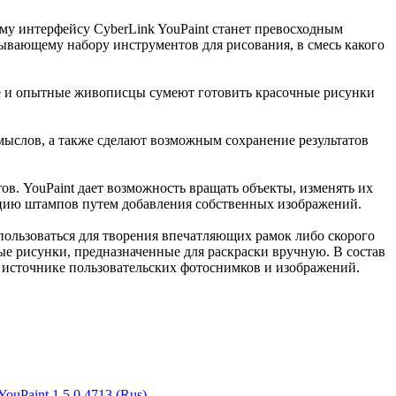
му интерфейсу CyberLink YouPaint станет превосходным
ывающему набору инструментов для рисования, в смесь какого
 и опытные живописцы сумеют готовить красочные рисунки
амыслов, а также сделают возможным сохранение результатов
в. YouPaint дает возможность вращать объекты, изменять их
кцию штампов путем добавления собственных изображений.
ользоваться для творения впечатляющих рамок либо скорого
ые рисунки, предназначенные для раскраски вручную. В состав
а источнике пользовательских фотоснимков и изображений.