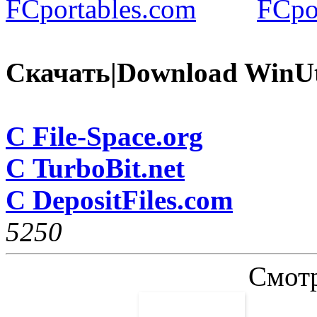
Скачать|Download WinUtil
С File-Space.org
С TurboBit.net
С DepositFiles.com
525
0
Смотр