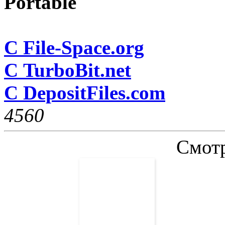
Portable
С File-Space.org
С TurboBit.net
С DepositFiles.com
456
0
Смотр