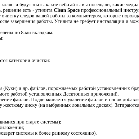
 коллеги будут знать: какие веб-сайты вы посещали, какие меди
, решение есть - утилита
Clean Space
профессиональный инстр
т очистку следов вашей работы за компьютером, которые порожда
осле завершения работы. Утилита не требует инсталляции и може
лены по 8-ми вкладкам:
ы:
тся категории очистки:
es (Куки) и др. файлов, порождаемых работой установленных бра
емого работой установленных Десктопных приложений.
аление файлов. Поддерживается удаление файлов и папок добавл
у жесткому диску (на выбранных локальных дисках). Затираются 
имися при старте системы);
приложений;
озврат системы к более раннему состоянию).