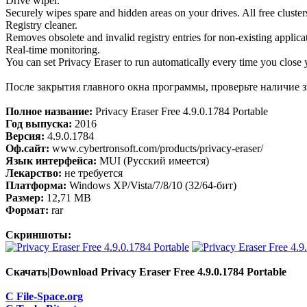
Drive wiper.
Securely wipes spare and hidden areas on your drives. All free clusters
Registry cleaner.
Removes obsolete and invalid registry entries for non-existing applic
Real-time monitoring.
You can set Privacy Eraser to run automatically every time you close 
После закрытия главного окна программы, проверьте наличие 
Полное название:
Privacy Eraser Free 4.9.0.1784 Portable
Год выпуска:
2016
Версия:
4.9.0.1784
Оф.сайт:
www.cybertronsoft.com/products/privacy-eraser/
Язык интерфейса:
MUI (Русский имеется)
Лекарство:
не требуется
Платформа:
Windows XP/Vista/7/8/10 (32/64-бит)
Размер:
12,71 МB
Формат:
rar
Скриншоты:
Скачать|Download Privacy Eraser Free 4.9.0.1784 Portable
С File-Space.org