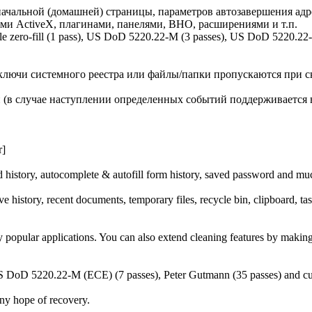
 начальной (домашней) страницы, параметров автозавершения адре
ми ActiveX, плагинами, панелями, BHO, расширениями и т.п.
ero-fill (1 pass), US DoD 5220.22-M (3 passes), US DoD 5220.22-M
лючи системного реестра или файлы/папки пропускаются при с
и (в случае наступлении определенных событий поддерживается
r]
ad history, autocomplete & autofill form history, saved password and m
ve history, recent documents, temporary files, recycle bin, clipboard, ta
y popular applications. You can also extend cleaning features by making
 US DoD 5220.22-M (ECE) (7 passes), Peter Gutmann (35 passes) and c
any hope of recovery.