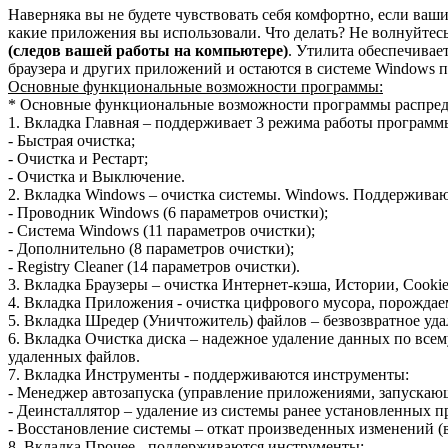
Наверняка вы не будете чувствовать себя комфортно, если ваши
какие приложения вы использовали. Что делать? Не волнуйтесь
(следов вашей работы на компьютере)
. Утилита обеспечивае
браузера и других приложений и остаются в системе Windows п
Основные функциональные возможности программы:
* Основные функциональные возможности программы распреде
1. Вкладка Главная – поддерживает 3 режима работы программ
- Быстрая очистка;
- Очистка и Рестарт;
- Очистка и Выключение.
2. Вкладка Windows – очистка системы. Windows. Поддерживаю
- Проводник Windows (6 параметров очистки);
- Система Windows (11 параметров очистки);
- Дополнительно (8 параметров очистки);
- Registry Cleaner (14 параметров очистки).
3. Вкладка Браузеры – очистка Интернет-кэша, Истории, Cooki
4. Вкладка Приложения - очистка цифрового мусора, порожда
5. Вкладка Шредер (Уничтожитель) файлов – безвозвратное уд
6. Вкладка Очистка диска – надежное удаление данных по всем
удаленных файлов.
7. Вкладка Инструменты - поддерживаются инструменты:
- Менеджер автозапуска (управление приложениями, запускающ
- Деинсталлятор – удаление из системы ранее установленных 
- Восстановление системы – откат произведенных изменений (в
8. Вкладка Прочее - поддерживаются инструменты: