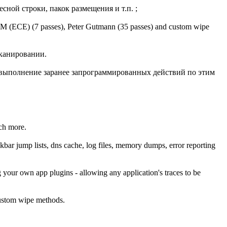
сной строки, пакок размещения и т.п. ;
 (ECE) (7 passes), Peter Gutmann (35 passes) and custom wipe
канировании.
 выполнение заранее запрограммированных действий по этим
uch more.
skbar jump lists, dns cache, log files, memory dumps, error reporting
 your own app plugins - allowing any application's traces to be
ustom wipe methods.