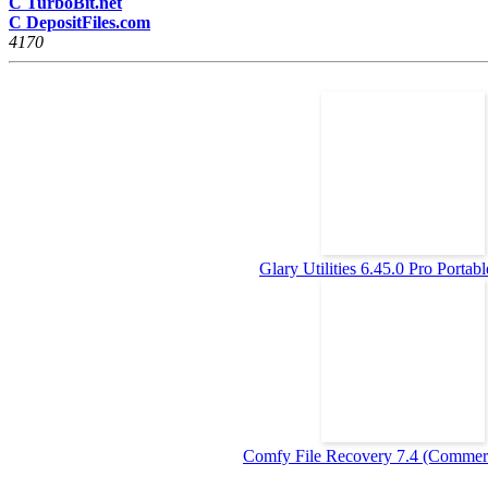
С TurboBit.net
С DepositFiles.com
417
0
Glary Utilities 6.45.0 Pro Portable
Comfy File Recovery 7.4 (Commerci