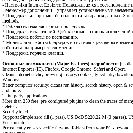
- Настройки Internet Explorer. Поддерживается восстановление
- Менеджер дополнений – управляет установленными элемента
* Поддержка алгоритмов безопасности затирания данных: Simple z
methods.
* Гибкая система настройки программы.
* Поддержка исключений. Добавленные в список исключений к
* Поддержка работы по расписанию.
* Мониторинг работы браузеров и системы в реальном времен
событиям, например, уведомление.
* Поддержка горячих клавиш.
Основные возможности (Major Features) подробности
: [spoile
Internet Explorer (IE), Firefox, Google Chrome, Safari and Opera.
Cleans internet cache, browsing history, cookies, typed urls, downlo
Windows.
Better computer security: cleans run history, search history, open & sa
and more.
Third party applications.
More than 250 free, pre-configured plugins to clean the traces of man
deleted.
Security level.
Supports Simple zero-fill (1 pass), US DoD 5220.22-M (3 passes),
File shredder.
Permanently erases specific files and folders from your PC - beyond 