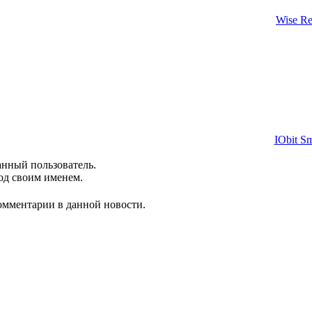
Wise Reg
IObit Sm
анный пользователь.
од своим именем.
комментарии в данной новости.