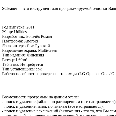
SCleaner — это инструмент для программируемой очистки Вашего
Год выпуска: 2011
Жанр: Utilities
Разработчик: Богачёв Роман
Платформа: Android
Язык интерфейса: Русский
Разрешение экрана: Multiscreen
Тип издания: Лицензия
Размер:1.60мб
Таблэтка: Не требуется
Тип установщика: apk
Работоспособность проверена автором: да (LG Optimus One / Op
Возможности программы на данном этапе:
- поиск и удаление файлов по расширениям (все настраивается)
- поиск и удаление папок по именам (все настраивается);
- поиск и удаление всключений (включения - это то, что Вы са
- помимо добавления/удаления включений, их можно на время о