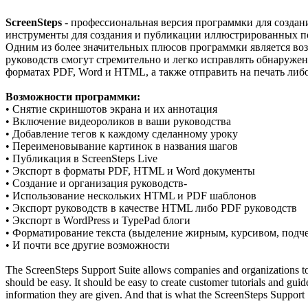
ScreenSteps
- профессиональная версия программки для создан
инструменты для создания и публикации иллюстрированных по
Одним из более значительных плюсов программки является воз
руководств смогут стремительно и легко исправлять обнаружен
форматах PDF, Word и HTML, а также отправить на печать либ
Возможности программки:
• Снятие скриншотов экрана и их аннотация
• Включение видеороликов в ваши руководства
• Добавление тегов к каждому сделанному уроку
• Переименовывание картинок в названия шагов
• Публикация в ScreenSteps Live
• Экспорт в форматы PDF, HTML и Word документы
• Создание и организация руководств-
• Использование нескольких HTML и PDF шаблонов
• Экспорт руководств в качестве HTML либо PDF руководств
• Экспорт в WordPress и TypePad блоги
• Форматирование текста (выделение жирным, курсивом, подчер
• И почти все другие возможности
The ScreenSteps Support Suite allows companies and organizations to t
should be easy. It should be easy to create customer tutorials and guid
information they are given. And that is what the ScreenSteps Support S