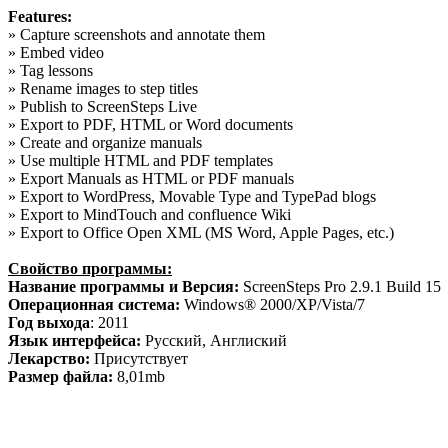
Features:
» Capture screenshots and annotate them
» Embed video
» Tag lessons
» Rename images to step titles
» Publish to ScreenSteps Live
» Export to PDF, HTML or Word documents
» Create and organize manuals
» Use multiple HTML and PDF templates
» Export Manuals as HTML or PDF manuals
» Export to WordPress, Movable Type and TypePad blogs
» Export to MindTouch and confluence Wiki
» Export to Office Open XML (MS Word, Apple Pages, etc.)
Свойство программы:
Название программы и Версия:
ScreenSteps Pro 2.9.1 Build 15
Операционная система:
Windows® 2000/XP/Vista/7
Год выхода
: 2011
Язык интерфейса:
Русский, Англиский
Лекарство:
Присутствует
Размер файла:
8,01mb