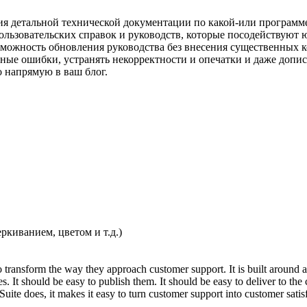
ия детальной технической документации по какой-или программ
льзовательских справок и руководств, которые посодействуют 
можность обновления руководства без внесения существенных к
ные ошибки, устранять некорректности и опечатки и даже допис
о напрямую в ваш блог.
киванием, цветом и т.д.)
ransform the way they approach customer support. It is built around a 
es. It should be easy to publish them. It should be easy to deliver to th
uite does, it makes it easy to turn customer support into customer satis