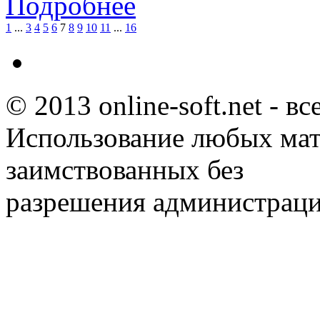
Подробнее
1
...
3
4
5
6
7
8
9
10
11
...
16
© 2013 online-soft.net - в
Использование любых мат
заимствованных без
разрешения администраци