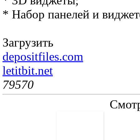
* 3D виджеты;
* Набор панелей и виджет
Загрузить
depositfiles.com
letitbit.net
7957
0
Смотр