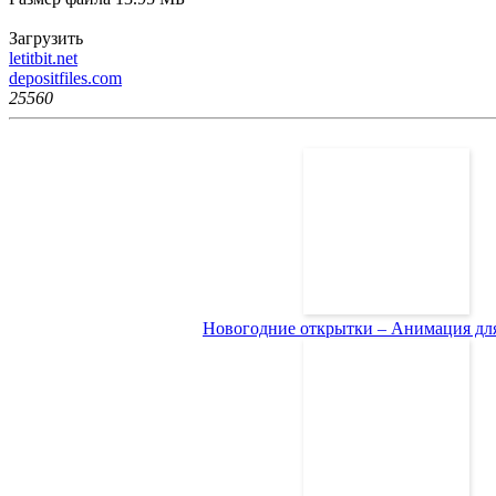
Загрузить
letitbit.net
depositfiles.com
2556
0
Новогодние открытки – Анимация для 