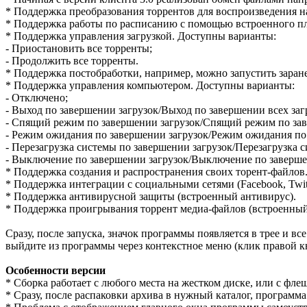
* Поддержка преобразования торрентов для воспроизведения на м
* Поддержка работы по расписанию с помощью встроенного п
* Поддержка управления загрузкой. Доступны варианты:
- Приостановить все торренты;
- Продолжить все торренты.
* Поддержка постобработки, например, можно запустить заране
* Поддержка управления компьютером. Доступны варианты:
- Отключено;
- Выход по завершении загрузок/Выход по завершении всех загр
- Спящий режим по завершении загрузок/Спящий режим по заве
- Режим ожидания по завершении загрузок/Режим ожидания по з
- Перезагрузка системы по завершении загрузок/Перезагрузка с
- Выключение по завершении загрузок/Выключение по завершен
* Поддержка создания и распространения своих торент-файлов
* Поддержка интеграции с социальными сетями (Facebook, Twitt
* Поддержка антивирусной защиты (встроенный антивирус).
* Поддержка проигрывания торрент медиа-файлов (встроенный
Сразу, после запуска, значок программы появляется в трее и в
выйдите из программы через контекстное меню (клик правой 
Особенности версии
* Cборка работает с любого места на жестком диске, или с фле
* Сразу, после распаковки архива в нужный каталог, программа 