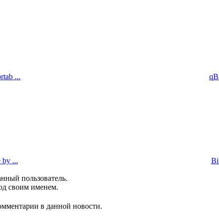
tab ...
qBi
by ...
Bi
анный пользователь.
од своим именем.
комментарии в данной новости.