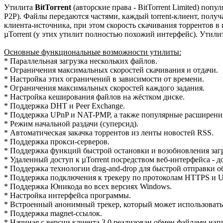
Утилита
BitTorrent
(авторские права - BitTorrent Limited) поп
P2P). Файлы передаются частями, каждый torrent-клиент, получа
клиента-источника, при этом скорость скачивания торрентов
µTorrent (у этих утилит полностью похожий интерфейс). Утилит
Основные функциональные возможности утилиты:
* Параллельная загрузка нескольких файлов.
* Ограничения максимальных скоростей скачивания и отдачи.
* Настройка этих ограничений в зависимости от времени.
* Ограничения максимальных скоростей каждого задания.
* Настройка кеширования файлов на жёстком диске.
* Поддержка DHT и Peer Exchange.
* Поддержка UPnP и NAT-PMP, а также популярные расширения
* Режим начальной раздачи (суперсид).
* Автоматическая закачка торрентов из ленты новостей RSS.
* Поддержка прокси-серверов.
* Поддержка функций быстрой остановки и возобновления заг
* Удаленный доступ к µTorrent посредством веб-интерфейса - до
* Поддержка технологии drag-and-drop для быстрой отправки 
* Поддержка подключения к трекеру по протоколам HTTPS и 
* Поддержка Юникода во всех версиях Windows.
* Настройка интерфейса программы.
* Встроенный анонимный трекер, который может использоваться
* Поддержка magnet-ссылок.
* Начиная с версии клиента 3.0 реализован обмен файлами напря