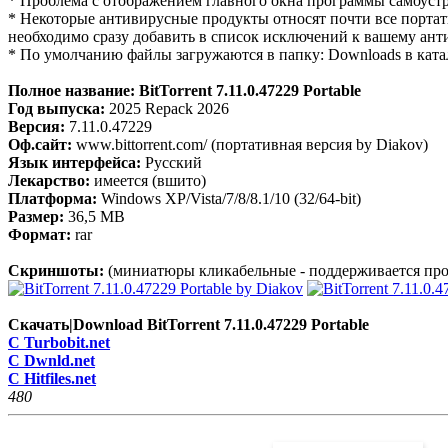
* Проблема с отображением главного окна программы самоустр
* Некоторые антивирусные продукты относят почти все портат
необходимо сразу добавить в список исключений к вашему анти
* По умолчанию файлы загружаются в папку: Downloads в ката
Полное название: BitTorrent 7.11.0.47229 Portable
Год выпуска:
2025 Repack 2026
Версия:
7.11.0.47229
Оф.сайт:
www.bittorrent.com/ (портативная версия by Diakov)
Язык интерфейса:
Русский
Лекарство:
имеется (вшито)
Платформа:
Windows XP/Vista/7/8/8.1/10 (32/64-bit)
Размер:
36,5 МB
Формат:
rar
Скриншоты:
(миниатюры кликабельные - поддерживается про
Скачать|Download BitTorrent 7.11.0.47229 Portable
C Turbobit.net
C Dwnld.net
C Hitfiles.net
48
0