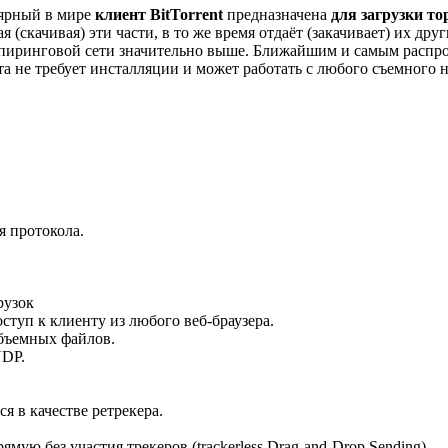
улярный в мире
клиент BitTorrent
предназначена
для загрузки то
я (скачивая) эти части, в то же время отдаёт (закачивает) их др
 в пиринговой сети значительно выше. Ближайшим и самым расп
а не требует инсталляции и может работать с любого съемного н
 протокола.
рузок
ступ к клиенту из любого веб-браузера.
объемных файлов.
UDP.
 в качестве ретрекера.
мую без участия трекеров (trackerless Drag-and-Drop Sending).