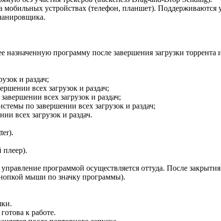
обильных устройствах (телефон, планшет). Поддерживаются устрой
ланировщика.
е назначенную программу после завершения загрузки торрента и
узок и раздач;
ршении всех загрузок и раздач;
авершении всех загрузок и раздач;
истемы по завершении всех загрузок и раздач;
ии всех загрузок и раздач.
.
er).
 плеер).
се управление программой осуществляется оттуда. После закрытия
кнопкой мыши по значку программы).
шки.
готова к работе.