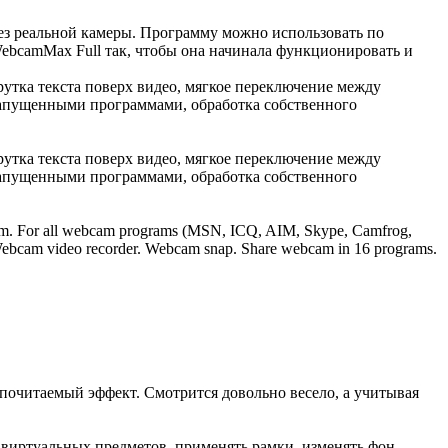
без реальной камеры. Программу можно использовать по
WebcamMax Full так, чтобы она начинала функционировать и
крутка текста поверх видео, мягкое переключение между
запущенными программами, обработка собственного
крутка текста поверх видео, мягкое переключение между
запущенными программами, обработка собственного
 webcam. For all webcam programs (MSN, ICQ, AIM, Skype, Camfrog,
. Webcam video recorder. Webcam snap. Share webcam in 16 programs.
дпочитаемый эффект. Смотрится довольно весело, а учитывая
 виртуальных предметов, применять рамки, изменять фон,