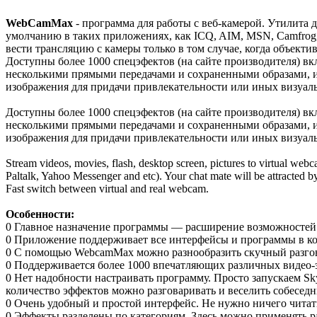
WebCamMax
- программа для работы с веб-камерой. Утилита 
умолчанию в таких приложениях, как ICQ, AIM, MSN, Camfrog,
вести трансляцию с камеры только в том случае, когда объекти
Доступны более 1000 спецэфектов (на сайте производителя) вкл
несколькими прямыми передачами и сохраненными образами, 
изображения для придачи привлекательности или иных визуал
Доступны более 1000 спецэфектов (на сайте производителя) вкл
несколькими прямыми передачами и сохраненными образами, 
изображения для придачи привлекательности или иных визуал
Stream videos, movies, flash, desktop screen, pictures to virtual w
Paltalk, Yahoo Messenger and etc). Your chat mate will be attracte
Fast switch between virtual and real webcam.
Особенности:
0 Главное назначение программы — расширение возможностей
0 Приложение поддерживает все интерфейсы и программы в ко
0 С помощью WebcamMax можно разнообразить скучный разго
0 Поддерживается более 1000 впечатляющих различных видео-
0 Нет надобности настраивать программу. Просто запускаем S
количество эффектов можно разговаривать и веселить собеседн
0 Очень удобный и простой интерфейс. Не нужно ничего читать
0 Эффекты разделены по категориям. Здесь можно применять р