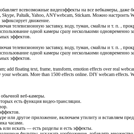
добавляет всевозможные видеоэффекты на все вебкамеры, даже 
 Skype, Paltalk, Yahoo, ANYwebcam, Stickam. Можно настроить 
в зафиксирует движение.
ючая телевизионную заставку, воду, туман, смайлы и т. п. , про
использование одной камеры сразу несколькими одновременно 
ьных эффектов.
ючая телевизионную заставку, воду, туман, смайлы и т. п. , про
использование одной камеры сразу несколькими одновременно 
ьных эффектов.
ebcam; add floating text, frame, transform, emotion effects over real
d by your webcam. More than 1500 effects online. DIY webcam effects
 обычной веб-камеры.
торых есть функция видео-трансляции.
вор.
эффектов.
kype или другое приложение, включаем утилиту и вставляем пре
ика часами.
 или искать — есть разделы и есть эффекты.
азличные фильтры, искажать изображение, добавлять множество