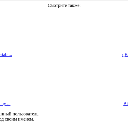
Смотрите также:
tab ...
qBi
by ...
Bi
анный пользователь.
од своим именем.