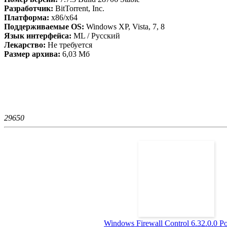
Разработчик:
BitTorrent, Inc.
Платформа:
х86/х64
Поддерживаемые OS:
Windows XP, Vista, 7, 8
Язык интерфейса:
ML / Русский
Лекарство:
Не требуется
Размер архива:
6,03 Мб
2965
0
Windows Firewall Control 6.32.0.0 Por