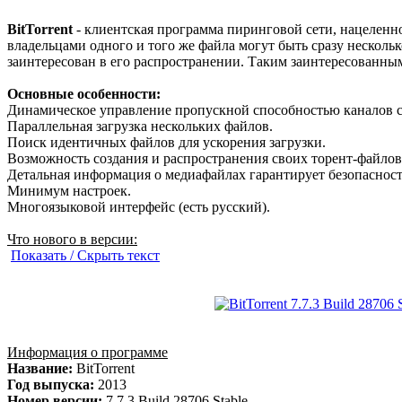
BitTorrent
- клиентская программа пиринговой сети, нацеленной
владельцами одного и того же файла могут быть сразу нескольк
заинтересован в его распространении. Таким заинтересованны
Основные особенности:
Динамическое управление пропускной способностью каналов се
Параллельная загрузка нескольких файлов.
Поиск идентичных файлов для ускорения загрузки.
Возможность создания и распространения своих торент-файлов
Детальная информация о медиафайлах гарантирует безопасность 
Минимум настроек.
Многоязыковой интерфейс (есть русский).
Что нового в версии:
Показать / Скрыть текст
Информация о программе
Название:
BitTorrent
Год выпуска:
2013
Номер версии:
7.7.3 Build 28706 Stable