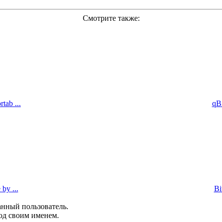
Смотрите также:
tab ...
qBi
by ...
Bi
анный пользователь.
од своим именем.