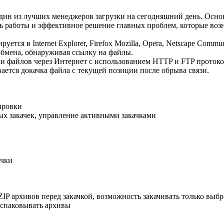
дин из лучших менеджеров загрузки на сегодняшний день. Осно
ь работы и эффективное решение главных проблем, которые возн
тся в Internet Explorer, Firefox Mozilla, Opera, Netscape Commu
обмена, обнаруживая ссылку на файлы.
ки файлов через Интернет с использованием HTTP и FTP протоко
ается докачка файла с текущей позиции после обрыва связи.
ировки
ых закачек, управление активными закачками
ачки
ZIP архивов перед закачкой, возможность закачивать только выб
аспаковывать архивы