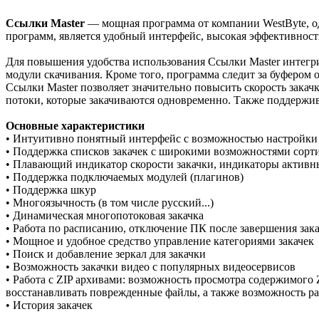
Ссылки Master
— мощная программа от компании WestByte, о
программ, является удобный интерфейс, высокая эффективност
Для повышения удобства использования Ссылки Master интегрируе
модули скачивания. Кроме того, программа следит за буфером 
Ссылки Master позволяет значительно повысить скорость закач
потоки, которые закачиваются одновременно. Также поддержив
Основные характеристики
• Интуитивно понятный интерфейс с возможностью настройки
• Поддержка списков закачек с широкими возможностями сорт
• Плавающий индикатор скорости закачки, индикаторы активн
• Поддержка подключаемых модулей (плагинов)
• Поддержка шкур
• Многоязычность (в том числе русский...)
• Динамическая многопотоковая закачка
• Работа по расписанию, отключение ПК после завершения зак
• Мощное и удобное средство управление категориями закачек
• Поиск и добавление зеркал для закачки
• Возможность закачки видео с популярных видеосервисов
• Работа с ZIP архивами: возможность просмотра содержимого 
восстанавливать поврежденные файлы, а также возможность р
• История закачек