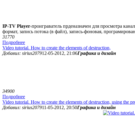
IP-TV Player
-проиграватель прденазначен для просмотра кана
формат, запись потока (в файл), запись-фоновая, програмирован
3177
0
Подробнее
Video tutorial. How to create the elements of destruction,
Добавил: sirius2079
12-05-2012, 21:06
Графика и дизайн
3490
0
Подробнее
Video tutorial. How to create the elements of destruction, using the
Добавил: sirius2079
11-05-2012, 20:50
Графика и дизайн